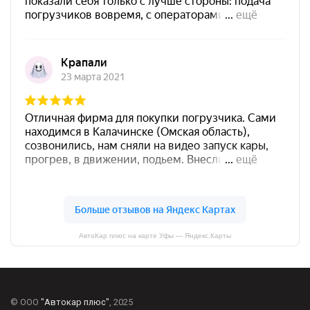
АвтоКар плюс на карте Уфы — Яндекс.Карты
© ООО
"Автокар плюс"
, 2025