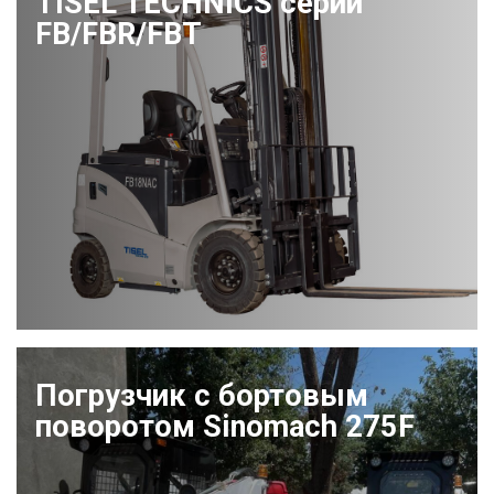
TISEL TECHNICS серии
FB/FBR/FBT
Погрузчик с бортовым
поворотом Sinomach 275F